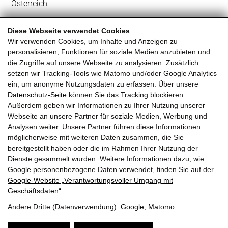
Österreich
+43 6584 84 14
Diese Webseite verwendet Cookies
Wir verwenden Cookies, um Inhalte und Anzeigen zu
office@almhof.co.at
personalisieren, Funktionen für soziale Medien anzubieten und
die Zugriffe auf unsere Webseite zu analysieren. Zusätzlich
setzen wir Tracking-Tools wie Matomo und/oder Google Analytics
ein, um anonyme Nutzungsdaten zu erfassen. Über unsere
Datenschutz-Seite
können Sie das Tracking blockieren.
Außerdem geben wir Informationen zu Ihrer Nutzung unserer
Webseite an unsere Partner für soziale Medien, Werbung und
Analysen weiter. Unsere Partner führen diese Informationen
möglicherweise mit weiteren Daten zusammen, die Sie
bereitgestellt haben oder die im Rahmen Ihrer Nutzung der
Routenplaner
Dienste gesammelt wurden. Weitere Informationen dazu, wie
Google personenbezogene Daten verwendet, finden Sie auf der
Google‑Website „Verantwortungsvoller Umgang mit
Geschäftsdaten“
.
Andere Dritte (Datenverwendung):
Google
,
Matomo
Die
Startseite
Impressum
Datensch