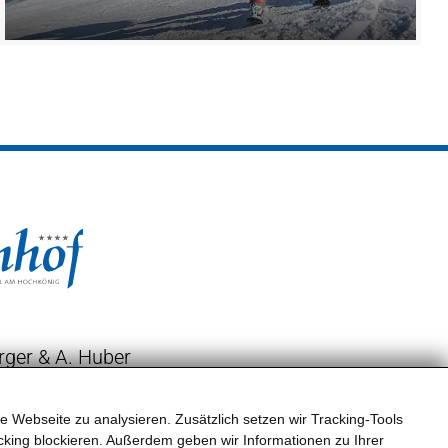
ger & A. Huber
weg 5
+43 6584 84 14
lm-Hinterthal
e Webseite zu analysieren. Zusätzlich setzen wir Tracking-Tools
office@almhof.co.at
king blockieren. Außerdem geben wir Informationen zu Ihrer