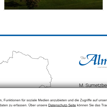
M. Sumetzber
Kreidenbach
5761 Maria A
, Funktionen für soziale Medien anzubieten und die Zugriffe auf unser
tenplaner
daten zu erfassen. Über unsere
Datenschutz-Seite
können Sie das Trac