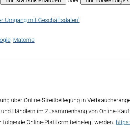
,
nur Statistik erlauben
oder
nur notwendige 
er Umgang mit Geschäftsdaten“
ogle
,
Matomo
nung über Online-Streitbeilegung in Verbraucherang
rn und Händlern im Zusammenhang von Online-Kaufv
r folgende Online-Plattform beigelegt werden.
https