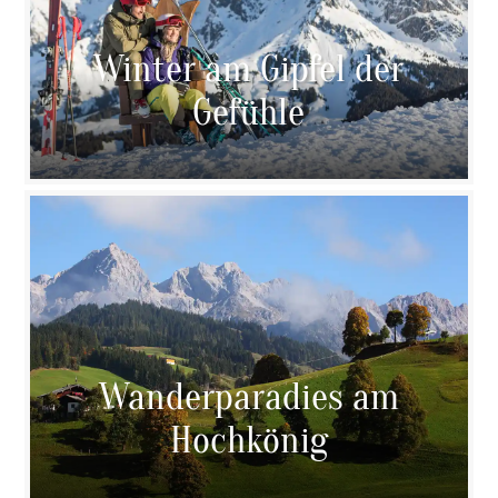
Winter am Gipfel der
Gefühle
Wanderparadies am
Hochkönig